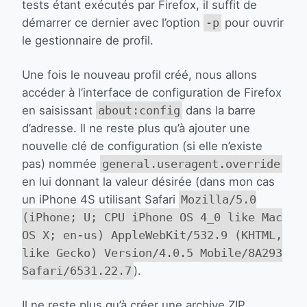
tests étant exécutés par Firefox, il suffit de
démarrer ce dernier avec l’option
-p
pour ouvrir
le gestionnaire de profil.
Une fois le nouveau profil créé, nous allons
accéder à l’interface de configuration de Firefox
en saisissant
about:config
dans la barre
d’adresse. Il ne reste plus qu’à ajouter une
nouvelle clé de configuration (si elle n’existe
pas) nommée
general.useragent.override
en lui donnant la valeur désirée (dans mon cas
un iPhone 4S utilisant Safari
Mozilla/5.0
(iPhone; U; CPU iPhone OS 4_0 like Mac
OS X; en-us) AppleWebKit/532.9 (KHTML,
like Gecko) Version/4.0.5 Mobile/8A293
Safari/6531.22.7
).
Il ne reste plus qu’à créer une archive ZIP