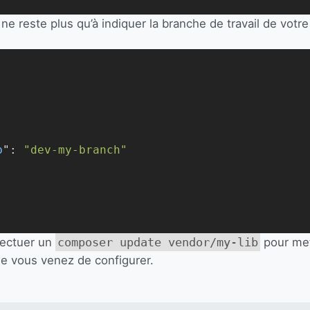
l ne reste plus qu’à indiquer la branche de travail de vot
b
": 
"dev-my-branch"
fectuer un
composer update vendor/my-lib
pour met
e vous venez de configurer.