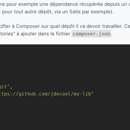
ndre pour exemple une dépendance récupérée depuis un d
 pour tout autre dépôt, via un Satis par exemple).
cifier à Composer sur quel dépôt il va devoir travailler. Ce
tories” à ajouter dans le fichier
composer.json
.
git"
,

ttps://github.com/jdecool/my-lib"