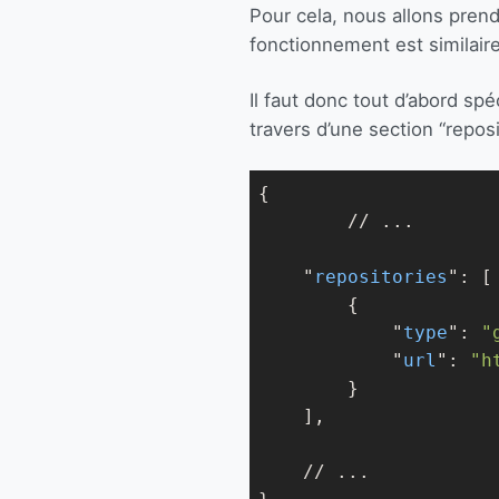
Pour cela, nous allons pre
fonctionnement est similaire
Il faut donc tout d’abord spé
travers d’une section “reposi
{

	// ...

    "
repositories
": 
[

        {

            "
type
": 
"
            "
url
": 
"h
}

    ]
,

    // ...
