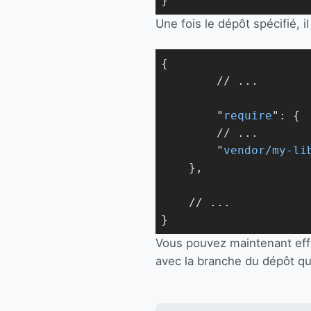
Une fois le dépôt spécifié, i
{

	// ...

	"
require
": 
{

        // ...

        "
vendor/my-li
}
,

    // ...

Vous pouvez maintenant ef
avec la branche du dépôt qu