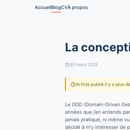
Accueil
Blog
CV
À propos
La concepti
30 mars 2015
Article publié il y a plus 
Le DDD (Domain-Driven Desig
années que j’en entends parl
jamais pratiqué, ni même vu a
décidé à m’y intéresser de p