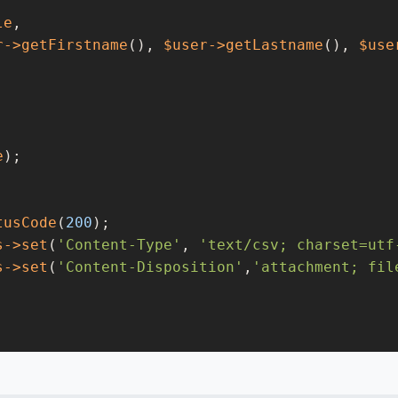
le
,

r
->getFirstname
(), 
$user
->getLastname
(), 
$use
e
);

tusCode
(
200
);

s
->set
(
'Content-Type'
, 
'text/csv; charset=utf
s
->set
(
'Content-Disposition'
,
'attachment; fil