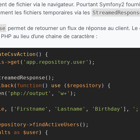
nt de fichier via le navigateur. Pourtant Symfony2 fourn
ement les fichiers temporaires via les
StreamedRespons
se
permet de retourner un flux de réponse au client. Le
PHP au lieu d’une chaine de caractère :
ateCsvAction
()
{

is
->get
(
'app.repository.user'
);

treamedResponse();

lback
(
function
()
use
(
$repository
)
{

en(
'php://output'
, 
'w+'
);

le
, [
'Firstname'
, 
'Lastname'
, 
'Birthday'
], 
';
epository
->findActiveUsers
();

ults
as
$user
) {
