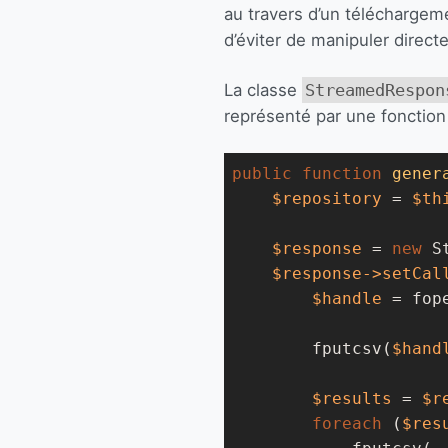
au travers d’un téléchargeme
d’éviter de manipuler direct
La classe
StreamedRespon
représenté par une fonction 
public
function
gener
$repository
 = 
$th
$response
 = 
new
 S
$response
->setCal
$handle
 = fop
        fputcsv(
$hand
$results
 = 
$r
foreach
 (
$res