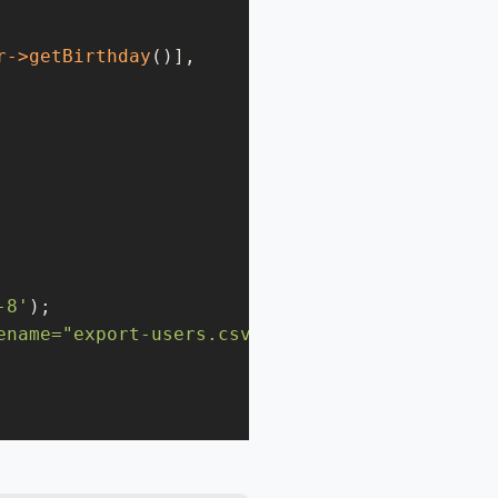
r
->getBirthday
()],

-8'
);

ename="export-users.csv"'
);
