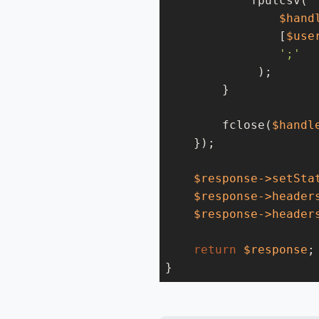
            fputcsv(

$hand
                [
$use
';'
             );

        }

        fclose(
$handl
    });

$response
->setSta
$response
->header
$response
->header
return
$response
;

}