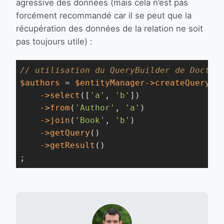
agressive des données (mais cela n’est pas
forcément recommandé car il se peut que la
récupération des données de la relation ne soit
pas toujours utile) :
// utilisation du QueryBuilder de Doctri
$authors
 = 
$entityManager
->createQueryBu
->select
([
'a'
, 
'b'
])

->from
(
'Author'
, 
'a'
)

->join
(
'Book'
, 
'b'
)

->getQuery
()

->getResult
()

;