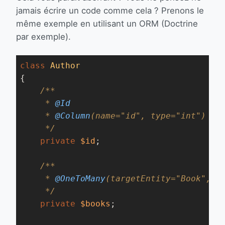
jamais écrire un code comme cela ? Prenons le
même exemple en utilisant un ORM (Doctrine
par exemple).
class
Author
{

/**

     *
 @Id
     *
 @Column
(name="id", type="int")

     */
private
$id
;

/**

     *
 @OneToMany
(targetEntity="Book", ma
     */
private
$books
;
