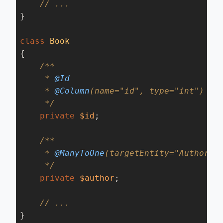
// ...
}

class
Book
{

/**

     *
 @Id
     *
 @Column
(name="id", type="int")

     */
private
$id
;

/**

     *
 @ManyToOne
(targetEntity="Author")

     */
private
$author
;

// ...
}
