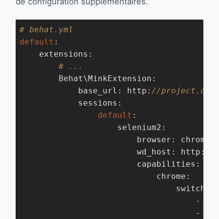
de configuration supplémentaires.
# behat.yml
default
:

    extensions:

# ...
        Behat\MinkExtension:

            base_url: http:
//project.dev
            sessions:

default
:

                    selenium2:

                        browser: chrome

                        wd_host: http:
//
                        capabilities:

                            chrome:

                                switches:
                                    - 
"-
                                    - 
"-