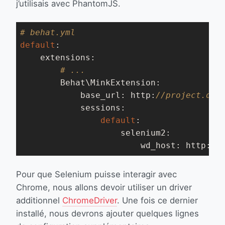
j’utilisais avec PhantomJS.
# behat.yml
default
:

    extensions:

# ...
        Behat\MinkExtension:

            base_url: http:
//project.dev
            sessions:

default
:

                    selenium2:

                        wd_host: http:
//
Pour que Selenium puisse interagir avec
Chrome, nous allons devoir utiliser un driver
additionnel
ChromeDriver
. Une fois ce dernier
installé, nous devrons ajouter quelques lignes