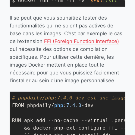
$ docker run --rm -it -v 
"
$PWD
:/src"
 -w 
Il se peut que vous souhaitiez tester des
fonctionnalités qui ne soient pas actives de
base dans les images. C’est par exemple le cas
de l’extension
FFI (Foreign Function Interface)
qui nécessite des options de compilation
spécifiques. Pour utiliser cette dernière, les
images Docker mettent en place tout le
nécessaire pour que vous puissiez facilement
l’installer au sein d’une image personnalisée.
# phpdaily/php:7.4.0-dev est une image b
FROM phpdaily/
php
:
7.4
.0
-dev

RUN apk add --
no
-cache --virtual .persist
    && docker-php-ext-configure ffi --
wi