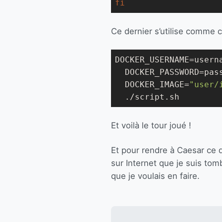
fi
Ce dernier s’utilise comme c
DOCKER_USERNAME=userna
  DOCKER_PASSWORD=pass
  DOCKER_IMAGE=
"user/
  ./script.sh
Et voilà le tour joué !
Et pour rendre à Caesar ce q
sur Internet que je suis to
que je voulais en faire.