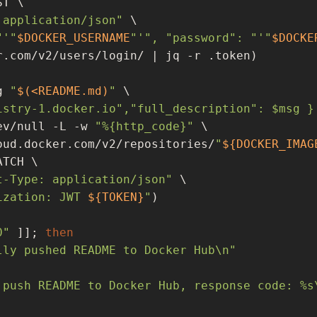
T \

 application/json"
 \

"'
"
$DOCKER_USERNAME
"
'", "password": "'
"
$DOCKE
r.com/v2/users/login/ | jq -r .token)

g 
"
$(<README.md)
"
 \

istry-1.docker.io","full_description": $msg }
ev/null -L -w 
"%{http_code}"
 \

oud.docker.com/v2/repositories/
"
${DOCKER_IMAG
TCH \

t-Type: application/json"
 \

ization: JWT 
${TOKEN}
"
)

0"
 ]]; 
then
lly pushed README to Docker Hub\n"
 push README to Docker Hub, response code: %s