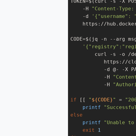
TOKEN=$(curl 
-s
 -X POS
    -H 
"Content-Type:
-d
'{"username": 
    https://hub.docke
CODE=$(jq -n --arg ms
'{"registry":"reg
        curl 
-s
 -o /d
           https://cl
-d
 @- -X PA
           -H 
"Conten
           -H 
"Author
if
 [[ 
"
${CODE}
"
 = 
"20
printf
"Successfu
else
printf
"Unable to
exit
1