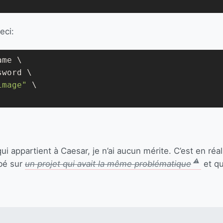
eci:
me \

word \

image"
 \

ui appartient à Caesar, je n’ai aucun mérite. C’est en ré
mbé sur
un projet qui avait la même problématique
et qu