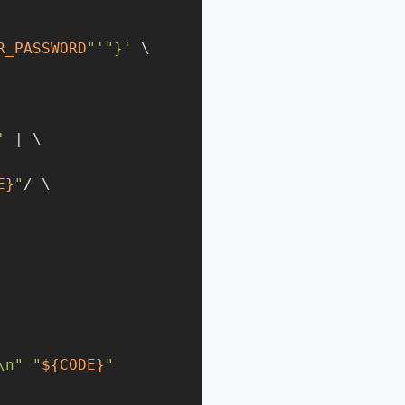
R_PASSWORD
"
'"}'
 \

'
 | \

E}
"
/ \

\n"
"
${CODE}
"