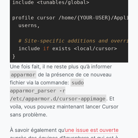
include <tunables/global>

profile cursor /home/{YOUR-USER}/Applicat
  userns,

# Site-specific additions and override
  include 
if
 exists <local/cursor>

Une fois fait, il ne reste plus qu’à informer
apparmor
de la présence de ce nouveau
fichier via la commande:
sudo
apparmor_parser -r
/etc/apparmor.d/cursor-appimage
. Et
voila, vous pouvez maintenant lancer Cursor
sans problème.
À savoir également qu’
une issue est ouverte