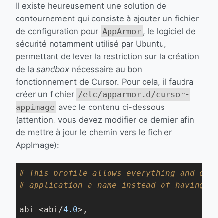
Il existe heureusement une solution de
contournement qui consiste à ajouter un fichier
de configuration pour
AppArmor
, le logiciel de
sécurité notamment utilisé par Ubuntu,
permettant de lever la restriction sur la création
de la
sandbox
nécessaire au bon
fonctionnement de Cursor. Pour cela, il faudra
créer un fichier
/etc/apparmor.d/cursor-
appimage
avec le contenu ci-dessous
(attention, vous devez modifier ce dernier afin
de mettre à jour le chemin vers le fichier
AppImage):
# This profile allows everything and onl
# application a name instead of having t
abi <abi/
4.0
>,
