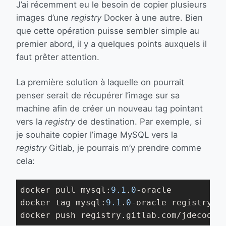
J’ai récemment eu le besoin de copier plusieurs
images d’une
registry
Docker à une autre. Bien
que cette opération puisse sembler simple au
premier abord, il y a quelques points auxquels il
faut prêter attention.
La première solution à laquelle on pourrait
penser serait de récupérer l’image sur sa
machine afin de créer un nouveau tag pointant
vers la
registry
de destination. Par exemple, si
je souhaite copier l’image MySQL vers la
registry
Gitlab, je pourrais m’y prendre comme
cela:
docker pull mysql:
9.1
.
0
-oracle

docker tag mysql:
9.1
.
0
-oracle registry.g
docker push registry.gitlab.com/jdecool/