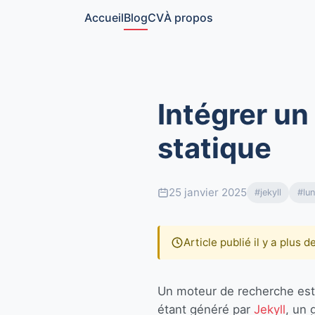
Accueil
Blog
CV
À propos
Intégrer un
statique
25 janvier 2025
#jekyll
#lun
Article publié il y a plus 
Un moteur de recherche est 
étant généré par
Jekyll
, un 