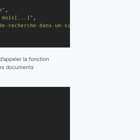
e"
,

 mois[...]"
,

de-recherche-dans-un-site-statique.html"
,

d’appeler la fonction
 des documents