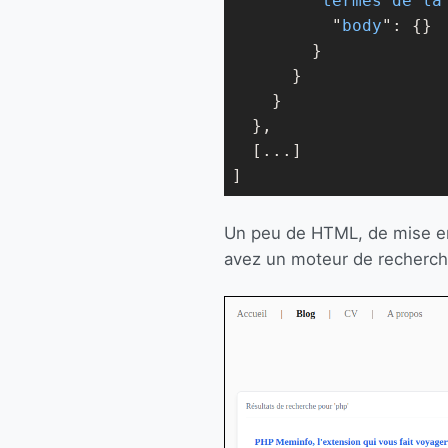
        "
termes de la
          "
body
": 
{}

}

}

}

},

  [...]

]
Un peu de HTML, de mise en 
avez un moteur de recherche