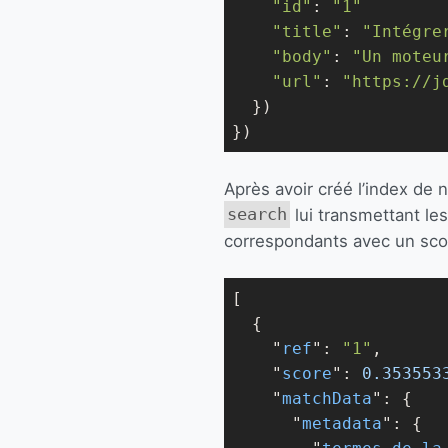
"id"
: 
"1"
"title"
: 
"Intégre
"body"
: 
"Un moteu
"url"
: 
"https://j
  })

})
Après avoir créé l’index de n
search
lui transmettant le
correspondants avec un sco
[

  {

    "
ref
": 
"1"
,

    "
score
": 
0.353553
    "
matchData
": 
{

      "
metadata
": 
{
