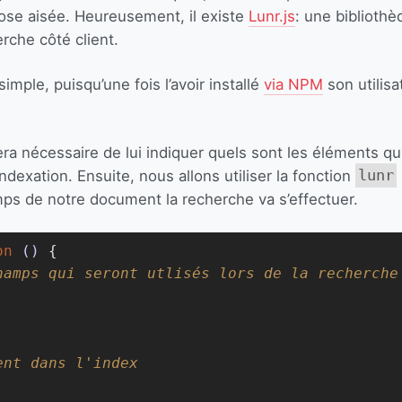
ose aisée. Heureusement, il existe
Lunr.js
: une biblioth
rche côté client.
 simple, puisqu’une fois l’avoir installé
via NPM
son utilis
ra nécessaire de lui indiquer quels sont les éléments qu
ndexation. Ensuite, nous allons utiliser la fonction
lunr
mps de notre document la recherche va s’effectuer.
on
()
{

hamps qui seront utlisés lors de la recherche
ent dans l'index