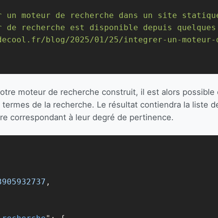
r un moteur de recherche dans un site statiqu
r de recherche est disponible depuis quelques
decool.fr/blog/2025/01/25/integrer-un-moteur-
otre moteur de recherche construit, il est alors possible 
s termes de la recherche. Le résultat contiendra la liste
re correspondant à leur degré de pertinence.
3905932737
,
