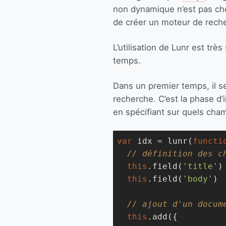
non dynamique n’est pas ch
de créer un moteur de reche
L’utilisation de Lunr est très
temps.
Dans un premier temps, il se
recherche. C’est la phase d’i
en spécifiant sur quels cha
var
 idx = lunr(
functi
// définition des c
this
.field(
'title'
)

this
.field(
'body'
)

// ajout d'un docum
this
.add({
