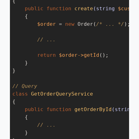
{

public
function
create
(string 
$custo
{

$order
 = 
new
 Order(
/* ... */
);

// ...
return
$order
->getId
();

    }

}

// Query
class
GetOrderQueryService
{

public
function
getOrderById
(string 
{

// ...
    }
