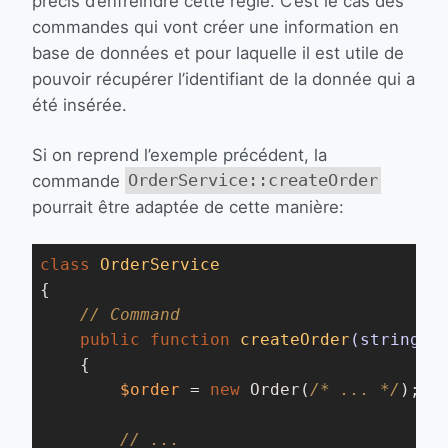
précis d’enfreindre cette règle. C’est le cas des
commandes qui vont créer une information en
base de données et pour laquelle il est utile de
pouvoir récupérer l’identifiant de la donnée qui a
été insérée.
Si on reprend l’exemple précédent, la
commande
OrderService::createOrder
pourrait être adaptée de cette manière:
class
OrderService
{

// Command
public
function
createOrder
(string 
$
{

$order
 = 
new
 Order(
/* ... */
);

// ...