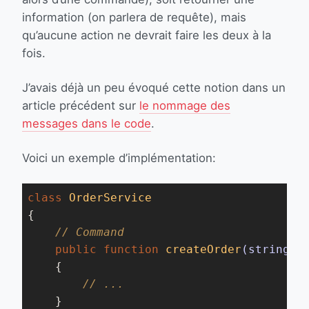
information (on parlera de requête), mais
qu’aucune action ne devrait faire les deux à la
fois.
J’avais déjà un peu évoqué cette notion dans un
article précédent sur
le nommage des
messages dans le code
.
Voici un exemple d’implémentation:
class
OrderService
{

// Command
public
function
createOrder
(string 
$
{

// ...
    }
