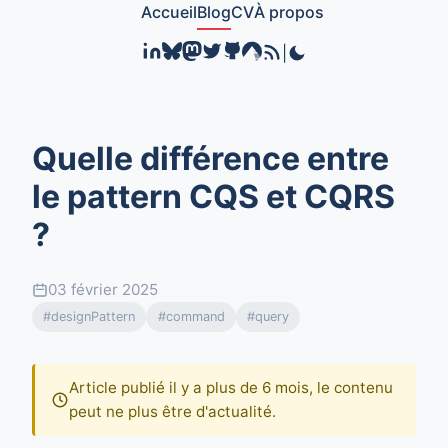
Accueil
Blog
CV
À propos
|
Quelle différence entre
le pattern CQS et CQRS
?
03 février 2025
#designPattern
#command
#query
Article publié il y a plus de 6 mois, le contenu
peut ne plus être d'actualité.