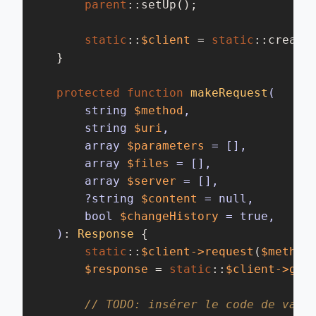
parent
::setUp();

static
::
$client
 = 
static
::createC
    }

protected
function
makeRequest
(

        string 
$method
,

        string 
$uri
,

        array 
$parameters
 = [],

        array 
$files
 = [],

        array 
$server
 = [],

        ?string 
$content
 = null,

        bool 
$changeHistory
 = true,

    )
: 
Response
{

static
::
$client
->request
(
$method
$response
 = 
static
::
$client
->get
// TODO: insérer le code de vali