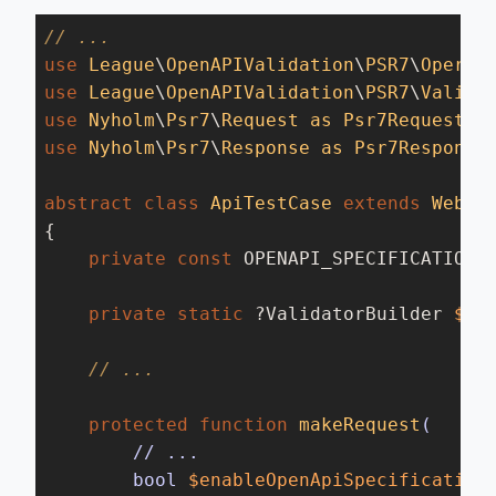
// ...
use
League
\
OpenAPIValidation
\
PSR7
\
Operat
use
League
\
OpenAPIValidation
\
PSR7
\
Valida
use
Nyholm
\
Psr7
\
Request
as
Psr7Request
use
Nyholm
\
Psr7
\
Response
as
Psr7Response
;
abstract
class
ApiTestCase
extends
WebTe
{

private
const
 OPENAPI_SPECIFICATION_
private
static
 ?ValidatorBuilder 
$va
// ...
protected
function
makeRequest
(

        // ...

        bool 
$enableOpenApiSpecification