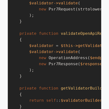
$validator
->validate
(

new
 Psr7Request(strtolower(
$
        );

    }

private
function
validateOpenApiResp
{

$validator
 = 
$this
->getValidator
$validator
->validate
(

new
 OperationAddress(
$endpoi
new
 Psr7Response(
$response
->
        );

    }

private
function
getValidatorBuilder
{

return
self
::
$validatorBuilder
 ?
    }
