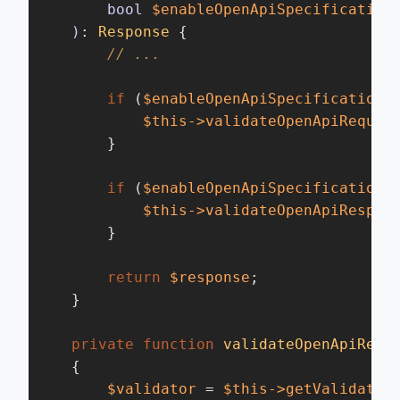
        bool 
$enableOpenApiSpecification
    )
: 
Response
{

// ...
if
 (
$enableOpenApiSpecificationR
$this
->validateOpenApiReques
        }

if
 (
$enableOpenApiSpecificationR
$this
->validateOpenApiRespon
        }

return
$response
;

    }

private
function
validateOpenApiRequ
{

$validator
 = 
$this
->getValidator