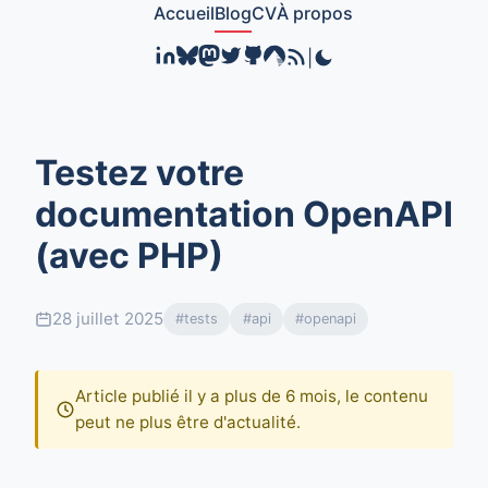
Accueil
Blog
CV
À propos
|
Testez votre
documentation OpenAPI
(avec PHP)
28 juillet 2025
#tests
#api
#openapi
Article publié il y a plus de 6 mois, le contenu
peut ne plus être d'actualité.