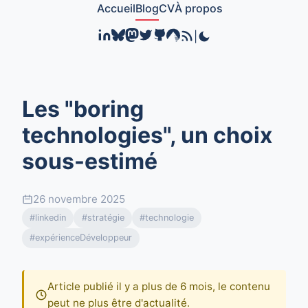
Accueil
Blog
CV
À propos
|
Les "boring
technologies", un choix
sous-estimé
26 novembre 2025
#linkedin
#stratégie
#technologie
#expérienceDéveloppeur
Article publié il y a plus de 6 mois, le contenu
peut ne plus être d'actualité.